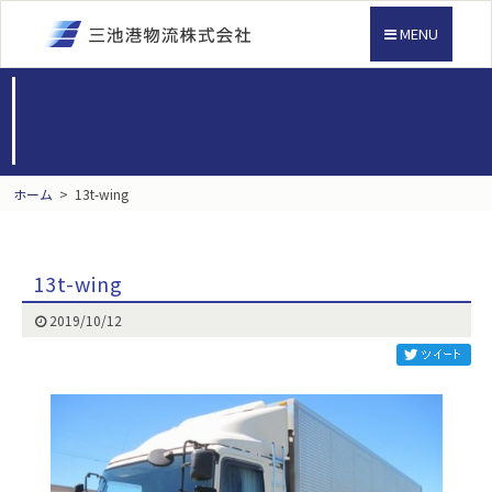
MENU
ホーム
>
13t-wing
13t-wing
2019/10/12